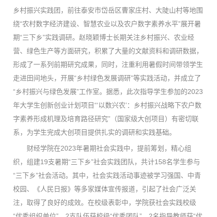
乡村振兴实践团，前往泰安市岱岳区曹家庄村、大陡山村等地围
绕“农村数字经济建设、智慧农业以及农户数字素养水平”展开暑
期“三下乡”实践调研。赵晓颖博士长期关注乡村振兴、农业经
营、绿色生产等方面研究，积累了大量的文献资料和调研数据，
形成了一系列前期研究成果，同时，注重利用暑假时间带领学生
走进田间地头，开展“乡村绿色发展调研”等实践活动，并成立了
“乡村振兴与绿色发展”工作室。据悉，此次指导学生参加的2023
年大学生创新创业计划项目“‘以数兴农’：乡村振兴战略下农户数
字素养形成机理及培育路径研究”（国家级大创项目）有密切联
系，为学生完成大创项目提供扎实的调研和实践基础。
财经学院在2023年暑期社会实践中，提前筹划，精心组
织，组建19支暑期“三下乡”社会实践团队，共计158名学生参与
“三下乡”社会活动。其中，社会实践活动事迹被学习强国、中青
校园、《人民日报》等多家媒体宣传报道，引起了社会广泛关
注，取得了良好的成效。在校级表彰中，学院获社会实践校级
“优秀组织单位”，2支队伍获校级“优秀团队”，2名指导教师获“优