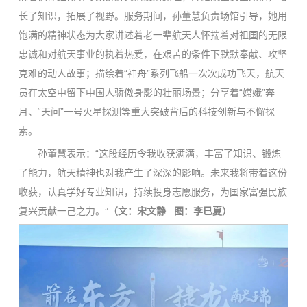
长了知识，拓展了视野。服务期间，孙董慧负责场馆引导，她用
饱满的精神状态为大家讲述着老一辈航天人怀揣着对祖国的无限
忠诚和对航天事业的执着热爱，在艰苦的条件下默默奉献、攻坚
克难的动人故事；描绘着“神舟”系列飞船一次次成功飞天，航天
员在太空中留下中国人骄傲身影的壮丽场景；分享着“嫦娥”奔
月、“天问”一号火星探测等重大突破背后的科技创新与不懈探
索。
孙董慧表示：“这段经历令我收获满满，丰富了知识、锻炼
了能力，航天精神也对我产生了深深的影响。未来我将带着这份
收获，认真学好专业知识，持续投身志愿服务，为国家富强民族
复兴贡献一己之力。”
（文：宋文静 图：李已夏）