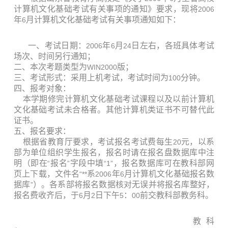
计算机文化基础考试有关事项的通知》要求，现将
2006
年
月计算机文化基础考试有关事项通知如下：
6
一、考试日期：
年
月
日
左右，各班具体考试
2006
6
24
场次、时间另行通知；
二、本次考题类型为
版；
WIN2000
三、考试形式：采用上机考试，考试时间为
分钟。
100
四、报考对象：
本学期修完计算机文化基础考试课程以及以前计算机
文化基础考试未合格者。其他计算机类证书不可替代此
证书。
五、报名要求：
根据省教育厅要求，考试报名考试费每生
元，以系
20
部为单位组织学生报名，报名时请在报名盘数据库中注
明（即在
报名
字段中填
，报名数据库可在教科部网
“
”
“1”
页上下载，文件名
系
年
月计算机文化基础报名数
“**
2006
6
据库
）。各系部将报名数据核对无误并将报名库整好，
”
报名费收齐后，于
月
日下午
：
前交教科部教务科。
6
2
5
00
教 科