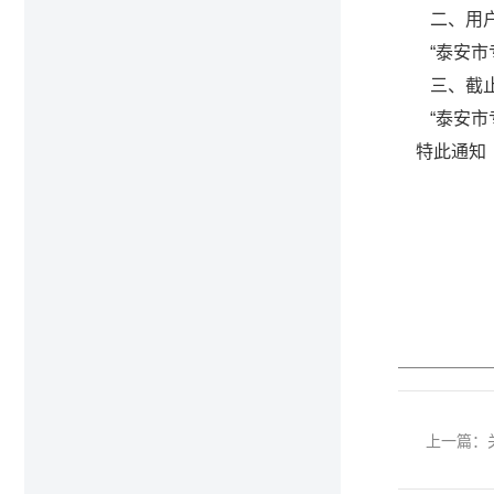
二、用
“泰安
三、截
“泰安
特此通知
上一篇：