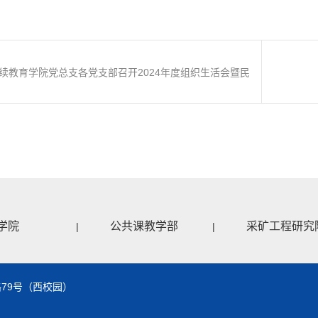
续教育学院党总支各党支部召开2024年度组织生活会暨民
主评议党员活动
学院
公共课教学部
采矿工程研究
|
|
79号（西校园）