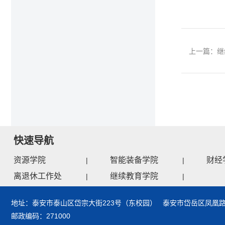
上一篇：继
快速导航
资源学院
智能装备学院
财经
|
|
离退休工作处
继续教育学院
|
|
地址：泰安市泰山区岱宗大街223号（东校园） 泰安市岱岳区凤凰路
邮政编码：271000