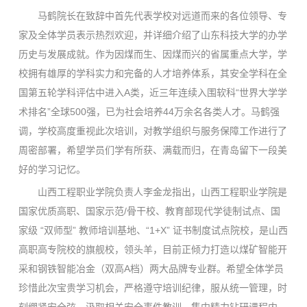
马鹤院长在致辞中首先代表学校对远道而来的各位领导、专
家及全体学员表示热烈欢迎，并详细介绍了山东科技大学的办学
历史与发展成就。作为因煤而生、因煤而兴的省属重点大学，学
校拥有雄厚的学科实力和完备的人才培养体系，其安全学科在全
国第五轮学科评估中进入A类，近三年连续入围软科“世界大学学
术排名”全球500强，已为社会培养44万余名各类人才。马鹤强
调，学校高度重视此次培训，对教学组织与服务保障工作进行了
周密部署，希望学员们学有所获、满载而归，在青岛留下一段美
好的学习记忆。
山西工程职业学院负责人李金龙指出，山西工程职业学院是
国家优质高职、国家示范/骨干校、教育部现代学徒制试点、国
家级 “双师型” 教师培训基地、“1+X” 证书制度试点院校，是山西
高职高专院校的旗舰校，领头羊，目前正倾力打造以煤矿智能开
采和钢铁智能冶金（双高A档）两大品牌专业群。希望全体学员
珍惜此次宝贵学习机会，严格遵守培训纪律，服从统一管理，时