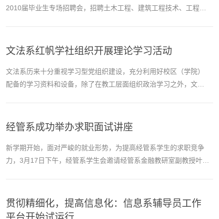
2010届毕业生专场招聘会，招聘土木工程、建筑工程技术、工程管
理等专业毕业生，资源与土木工程系100多名毕业生参加了招聘会。
文法系红帆学社组织开展理论学习活动
文法系历来十分重视学习型党组织建设，充分利用好校区（学院）
配备的学习资料和设备，除了在教工层面组织政治学习之外，文法
系还成立了学生理论学习社团——红帆学社，配合学生党支部组织
好学生党员的政治学习活动。
经管系成功举办求职面试讲座
新学期开始，面对严峻的就业形势，为提高经管系学生的求职竞争
力，3月17日下午，经管系学生会邀请经管系金融教研室副教授叶蔚
老师在八角楼进行了求职面试讲座。
贯彻精细化，提高信息化：信息系辅导员工作
平台开始试运行