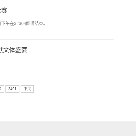
大赛
下午在3#304圆满结束。
献文体盛宴
0
2491
下页