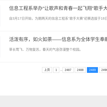
信息工程系举办“让歌声和青春一起飞翔”歌手
自3月17日开始，为期两天的信息工程系“歌手大赛”初赛选拔于18日
活泼有序，如火如荼——信息系为全体学生奉
草长莺飞、万物复苏，春天的气息弥漫整个校园。
...
上页
1
2487
2488
2489
249