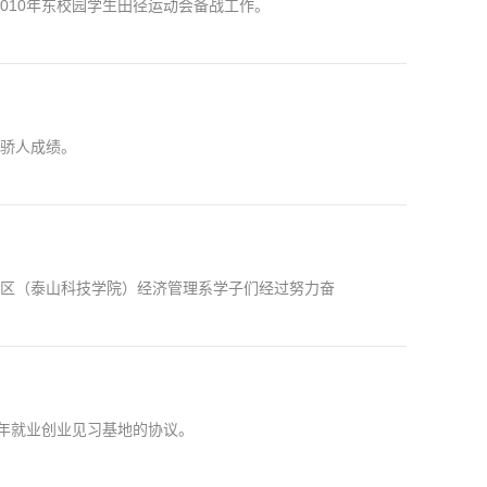
010年东校园学生田径运动会备战工作。
获骄人成绩。
校区（泰山科技学院）经济管理系学子们经过努力奋
年就业创业见习基地的协议。