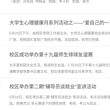
（策划：孙烁焓 申桐溪 拍摄：李子轩 剪辑：黄艺
大学生心理健康月系列活动之——“爱自己的一百种方
5月20日下午，由校区学团工作部主办、大学生心理健康协会承办的
广场、西校园礼堂前广场同步开展。活动现场，同学们热情...
校区成功举办第十九届师生排球友谊赛
为丰富校园文化生活，增进师生友谊，5 月20日下午第十九届师
课教学部党委书记兼主任、校区体委常务副主任朱学军，校区...
校区举办第二期“辅导员谈就业”宣讲活动
5月16日，校区举办第二期“辅导员谈就业”宣讲活动，本次活动邀
加。邢琳杰以“多元赛道下的理性抉择：考研、考公与就业...