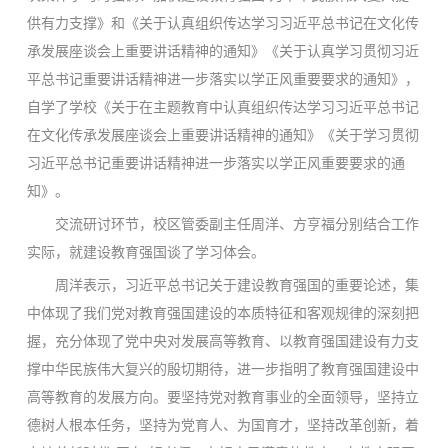
供有力支撑》和《关于认真组织传达学习习近平总书记在文化传
承发展座谈会上重要讲话精神的通知》《关于认真学习贯彻习近
平总书记重要讲话精神进一步落实以学正风重要要求的通知》，
自学了学校《关于在主题教育中认真组织传达学习习近平总书记
在文化传承发展座谈会上重要讲话精神的通知》《关于学习贯彻
习近平总书记重要讲话精神进一步落实以学正风重要要求的通
知》。
交流研讨环节，校区管委副主任周洋、方亨福分别结合工作
实际，就建设教育强国谈了学习体会。
周洋表示，习近平总书记关于建设教育强国的重要论述，集
中体现了我们党对教育强国建设的本质特征和客观规律的深刻把
握，充分体现了党中央对发展高等教育、以教育强国建设有力支
撑中华民族伟大复兴的殷切期待，进一步指明了教育强国建设中
高等教育的发展方向。要坚持党对教育事业的全面领导，坚持立
德树人根本任务，坚持为党育人、为国育才，坚持改革创新，着