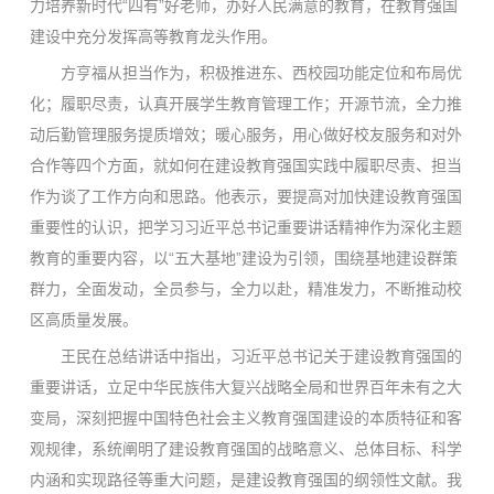
力培养新时代“四有”好老师，办好人民满意的教育，在教育强国
建设中充分发挥高等教育龙头作用。
方亨福从担当作为，积极推进东、西校园功能定位和布局优
化；履职尽责，认真开展学生教育管理工作；开源节流，全力推
动后勤管理服务提质增效；暖心服务，用心做好校友服务和对外
合作等四个方面，就如何在建设教育强国实践中履职尽责、担当
作为谈了工作方向和思路。他表示，要提高对加快建设教育强国
重要性的认识，把学习习近平总书记重要讲话精神作为深化主题
教育的重要内容，以“五大基地”建设为引领，围绕基地建设群策
群力，全面发动，全员参与，全力以赴，精准发力，不断推动校
区高质量发展。
王民在总结讲话中指出，习近平总书记关于建设教育强国的
重要讲话，立足中华民族伟大复兴战略全局和世界百年未有之大
变局，深刻把握中国特色社会主义教育强国建设的本质特征和客
观规律，系统阐明了建设教育强国的战略意义、总体目标、科学
内涵和实现路径等重大问题，是建设教育强国的纲领性文献。我