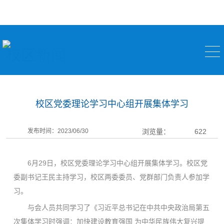
校区新闻
校区党委理论学习中心组开展集体学习
发布时间：2023/06/30
浏览量：
622
6月29日，校区党委理论学习中心组开展集体学习。校区党
委副书记王民主持学习，校区两委委员、党群部门负责人参加学
习。
与会人员共同学习了《习近平总书记在中共中央政治局第五
次集体学习时强调：加快建设教育强国 为中华民族伟大复兴提