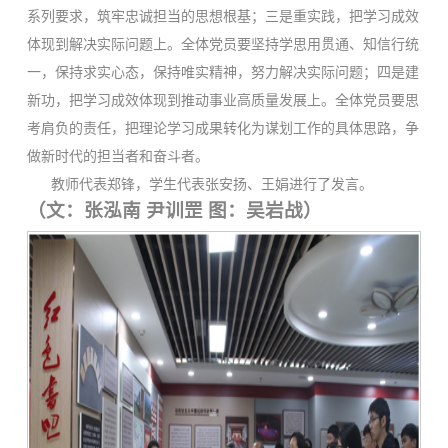
系列要求，筑牢忠诚担当的思想根基；三是重实践，把学习成效
体现到解决实际问题上。全体党员要坚持学思用贯通、知信行统
一，保持求实心态，保持唯实精神，努力解决实际问题；四是建
新功，把学习成效体现到推动事业高质量发展上。全体党员要思
考肩负的责任，把理论学习成果转化为谋划工作的具体思路，争
做新时代的担当者和奋斗者。
教师代表郑锋，学生代表张安扬、王娟进行了发言。
（文：张泓南 尹训罡 图：吴岩战）