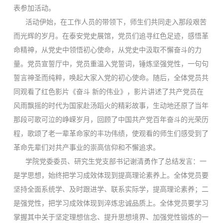
表参加活动。
活动伊始，在工作人员的带领下，师生们共同走入那段艰苦
而光辉的岁月。在泰安党史展馆，党员们追寻红色足迹，感悟革
命精神，从党史中领悟初心使命，从党史中汲取不懈奋斗的力
量。党员宣誓厅中，党员重温入党誓词，锤炼坚强党性，一句句
誓言神圣而纯粹，唤起大家入党的初心使命。随后，全体党员共
同观看了红色影片《奋斗 新的伟业》，影片讲述了共产党员在
风雨飘摇的时代为国家赴汤蹈火的精彩故事，生动地还原了当年
那段可歌可泣的峥嵘岁月，回顾了中国共产党百年奋斗的光荣历
程，歌颂了老一辈革命家的丰功伟绩，使观看的师生们感受到了
革命先辈们对共产事业的崇高信仰和不懈追求。
学院党委委员、研究生党支部书记谢清勇作了总结发言：一
是学思想，始终把学习成效体现到提高理论素养上。全体党员要
坚持全面系统学、及时跟进学、联系实际学，提高理论素养；二
是强党性，把学习成效体现到淬炼忠诚品质上。全体党员要学习
掌握其中关于坚定理想信念、提升思想境界、加强党性锻炼的一