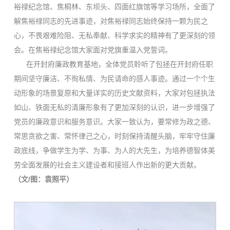
裕禄纪念馆、焦桐林、东坝头、四面红旗馆等学习场所，全面了
解焦裕禄同志的先进事迹，对焦裕禄同志始终保持一颗为民之
心，不畏艰难险阻、无私奉献、科学求实的精神有了更深刻的领
会。在焦裕禄纪念馆大家面对党旗重温入党誓词。
在开封府廉政教育基地，全体党员聆听了包拯在开封府任职
期间坚守廉洁、不徇私情、为民请命的感人事迹。通过一个个生
动形象的场景复原和大量详实的历史文献资料，大家对包拯执法
如山、铁面无私的清廉形象有了更加深刻的认识，进一步增强了
党员的廉政意识和服务意识。大家一致认为，要常修为政之德、
常思贪欲之害、常怀律己之心，时刻保持清醒头脑，牢牢守住廉
政底线，争做学生为学、为事、为人的大先生，为培养德智体美
劳全面发展的社会主义建设者和接班人作出新的更大贡献。
（文/图：袁照平）