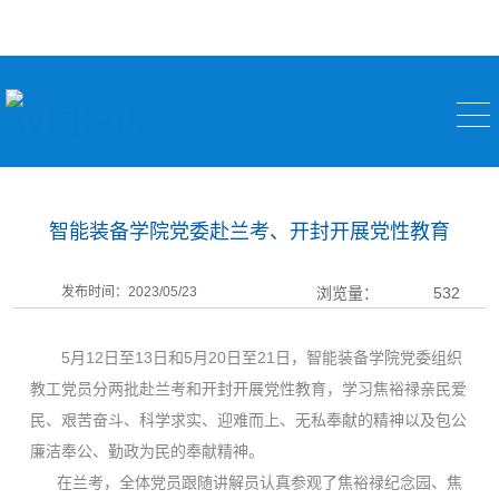
校园快讯
智能装备学院党委赴兰考、开封开展党性教育
发布时间：2023/05/23
浏览量：
532
5月12日至13日和5月20日至21日，智能装备学院党委组织
教工党员分两批赴兰考和开封开展党性教育，学习焦裕禄亲民爱
民、艰苦奋斗、科学求实、迎难而上、无私奉献的精神以及包公
廉洁奉公、勤政为民的奉献精神。
在兰考，全体党员跟随讲解员认真参观了焦裕禄纪念园、焦