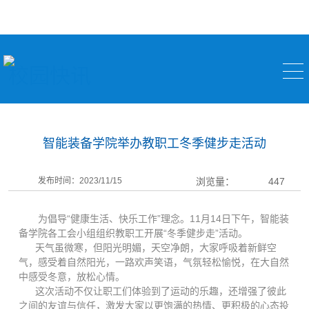
校园快讯
智能装备学院举办教职工冬季健步走活动
发布时间：2023/11/15
浏览量：
447
为倡导“健康生活、快乐工作”理念。11月14日下午，智能装
备学院各工会小组组织教职工开展“冬季健步走”活动。
天气虽微寒，但阳光明媚，天空净朗，大家呼吸着新鲜空
气，感受着自然阳光，一路欢声笑语，气氛轻松愉悦，在大自然
中感受冬意，放松心情。
这次活动不仅让职工们体验到了运动的乐趣，还增强了彼此
之间的友谊与信任，激发大家以更饱满的热情、更积极的心态投